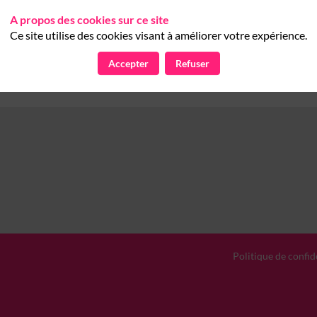
Xavier
Tytelman
XT
A propos des cookies sur ce site
Aviation NXT
Spécialiste défense
Ce site utilise des cookies visant à améliorer votre expérience.
Accepter
Refuser
Politique de confid