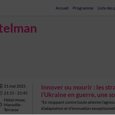
Accueil
Programme
Liste des 
telman
21 mai 2025
Innover ou mourir : les str
21:15
 - 
21:45
l’Ukraine en guerre, une so
Hôtel nhow,
"En stoppant contre toute attente l'agres
Marseille -
d’adaptation et d’innovation exceptionnelle
Terrasse