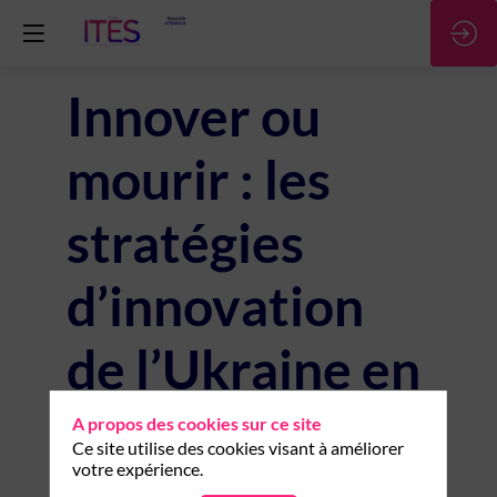
Innover ou
mourir : les
stratégies
d’innovation
de l’Ukraine en
guerre, une
A propos des cookies sur ce site
Ce site utilise des cookies visant à améliorer
votre expérience.
source