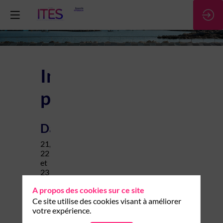
Informations
pratiques
Dates
21,
22
et
23
mai
A propos des cookies sur ce site
2025
Ce site utilise des cookies visant à améliorer
votre expérience.
Lieu