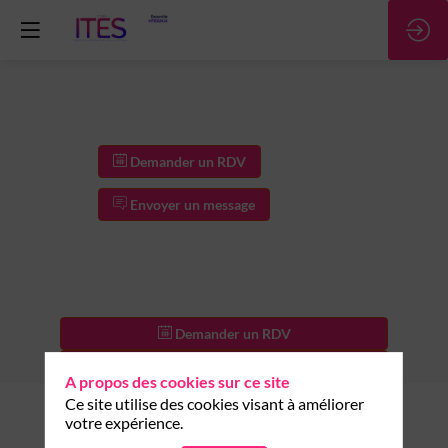
Demander un RDV
Envoyer un message
Demander un RDV
Envoyer un message
A propos des cookies sur ce site
Ce site utilise des cookies visant à améliorer
Description
votre expérience.
Exaion