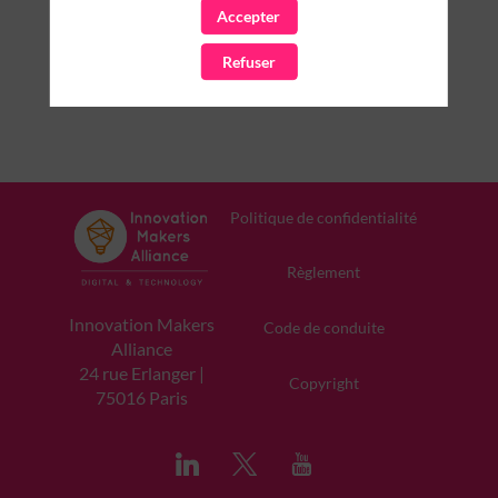
Accepter
PARTENAIRES
Refuser
Effacer tous les filtres
Politique de confidentialité
Règlement
Innovation Makers
Code de conduite
Alliance
24 rue Erlanger |
Copyright
75016 Paris