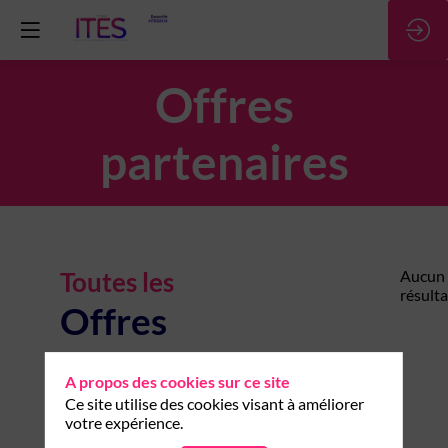
Offres
partenaires
Toutes les
Aucun
résulta
Offres
partenaires
A propos des cookies sur ce site
Ce site utilise des cookies visant à améliorer
votre expérience.