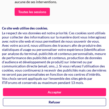
aucune de ses interventions.
Toutes les sessions
L
L
Ce site web utilise des cookies.
R
Le respect de vos données est notre priorité. Ces cookies sont utilisés
o
pour collecter des informations sur la manière dont vous interagissez
avec notre site web et nous permettent de nous souvenir de vous.
p
Avec votre accord, nous utilisons des traceurs afin de produire des
e
statistiques d'usage ou personnaliser votre expérience (identification
q
par analyse du terminal, publicités et contenus personnalisés, mesure
l
de performance des publicités et contenus, production de données
d'audience et développement de produit) sur internet ou par
S
communication directe (email, sms...). Si vous refusez l'utilisation des
cookies, vous continuerez à recevoir des publicités mais ces dernières
ne seront pas personnalisées en fonction de vos centres d'intérêts.
Vos choix seront appliqués sur l'ensemble des sites gérés par
ITiForums et conservés au maximum pendant 13 mois.
Accepter
Refuser