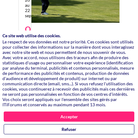
au
22
septembre
Où
Ce site web utilise des cookies.
?
Le respect de vos données est notre priorité. Ces cookies sont utilisés
pour collecter des informations sur la manière dont vous interagissez
Hôtel
avec notre site web et nous permettent de nous souvenir de vous.
Barrière
Avec votre accord, nous utilisons des traceurs afin de produire des
-
statistiques d'usage ou personnaliser votre expérience (identification
Hôtel
par analyse du terminal, publicités et contenus personnalisés, mesure
du
de performance des publicités et contenus, production de données
Golf
d'audience et développement de produit) sur internet ou par
Deauville
communication directe (email, sms...). Si vous refusez l'utilisation des
cookies, vous continuerez à recevoir des publicités mais ces dernières
ne seront pas personnalisées en fonction de vos centres d'intérêts.
Vos choix seront appliqués sur l'ensemble des sites gérés par
Des questions ?
ITiForums et conservés au maximum pendant 13 mois.
Contactez-nous !
Accepter
Refuser
ITES