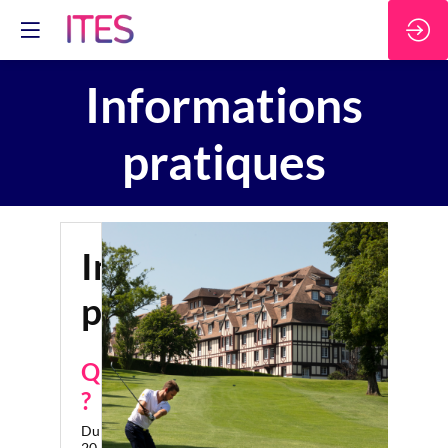
Informations
pratiques
Informations
pratiques
Quand
?
Du
20