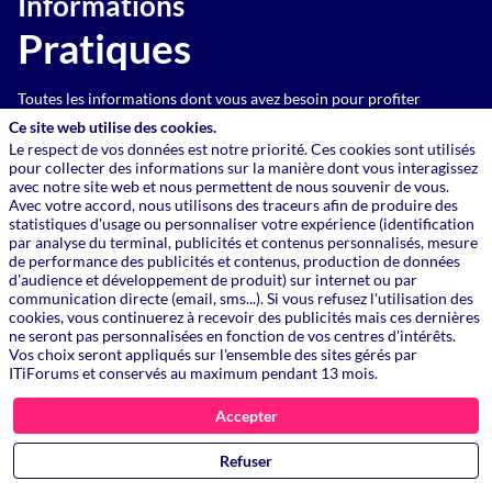
Informations
Pratiques
Toutes les informations dont vous avez besoin pour profiter
pleinement de l'évènement.
Ce site web utilise des cookies.
Le respect de vos données est notre priorité. Ces cookies sont utilisés
Infos pratiques
pour collecter des informations sur la manière dont vous interagissez
avec notre site web et nous permettent de nous souvenir de vous.
Conditions d'utilisation
Avec votre accord, nous utilisons des traceurs afin de produire des
statistiques d'usage ou personnaliser votre expérience (identification
Contact
par analyse du terminal, publicités et contenus personnalisés, mesure
de performance des publicités et contenus, production de données
Retrouvez
d'audience et développement de produit) sur internet ou par
communication directe (email, sms...). Si vous refusez l'utilisation des
Nous
cookies, vous continuerez à recevoir des publicités mais ces dernières
ne seront pas personnalisées en fonction de vos centres d'intérêts.
Vos choix seront appliqués sur l'ensemble des sites gérés par
ITiForums et conservés au maximum pendant 13 mois.
Toutes les informations dont vous avez besoin pour profiter
pleinement de l'évènement.
Accepter
ITiForums
Refuser
Le Cercle IT