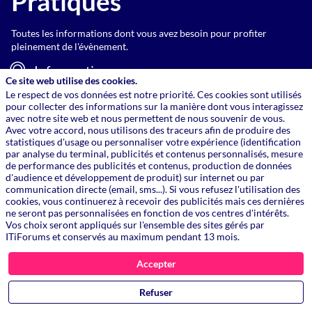
Pratiques
Toutes les informations dont vous avez besoin pour profiter
pleinement de l'évènement.
Infos pratiques
Ce site web utilise des cookies.
Le respect de vos données est notre priorité. Ces cookies sont utilisés
Conditions d'utilisation
pour collecter des informations sur la manière dont vous interagissez
avec notre site web et nous permettent de nous souvenir de vous.
Contact
Avec votre accord, nous utilisons des traceurs afin de produire des
statistiques d'usage ou personnaliser votre expérience (identification
Retrouvez
par analyse du terminal, publicités et contenus personnalisés, mesure
de performance des publicités et contenus, production de données
Nous
d'audience et développement de produit) sur internet ou par
communication directe (email, sms...). Si vous refusez l'utilisation des
cookies, vous continuerez à recevoir des publicités mais ces dernières
Toutes les informations dont vous avez besoin pour profiter
ne seront pas personnalisées en fonction de vos centres d'intérêts.
pleinement de l'évènement.
Vos choix seront appliqués sur l'ensemble des sites gérés par
ITiForums et conservés au maximum pendant 13 mois.
ITiForums
Accepter
Le Cercle IT
Refuser
IMA