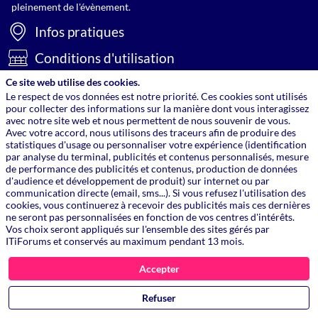
pleinement de l'évènement.
Infos pratiques
Conditions d'utilisation
Ce site web utilise des cookies.
Contact
Le respect de vos données est notre priorité. Ces cookies sont utilisés
Retrouvez
pour collecter des informations sur la manière dont vous interagissez
avec notre site web et nous permettent de nous souvenir de vous.
Nous
Avec votre accord, nous utilisons des traceurs afin de produire des
statistiques d'usage ou personnaliser votre expérience (identification
par analyse du terminal, publicités et contenus personnalisés, mesure
de performance des publicités et contenus, production de données
Toutes les informations dont vous avez besoin pour profiter
d'audience et développement de produit) sur internet ou par
pleinement de l'évènement.
communication directe (email, sms...). Si vous refusez l'utilisation des
cookies, vous continuerez à recevoir des publicités mais ces dernières
ITiForums
ne seront pas personnalisées en fonction de vos centres d'intérêts.
Vos choix seront appliqués sur l'ensemble des sites gérés par
Le Cercle IT
ITiForums et conservés au maximum pendant 13 mois.
IMA
Accepter
Refuser
Powered by ITiForums