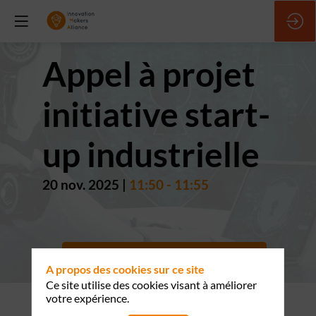
Appel à projet
initiative start-
up industrielle
20 nov. 2025
|
11:50
-
11:55
TBD
Retour vers liste
A propos des cookies sur ce site
Ce site utilise des cookies visant à améliorer
votre expérience.