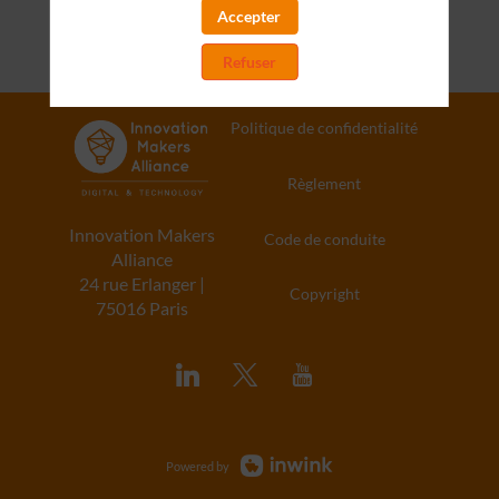
Accepter
Refuser
Politique de confidentialité
Règlement
Innovation Makers
Code de conduite
Alliance
24 rue Erlanger |
Copyright
75016 Paris
Powered by