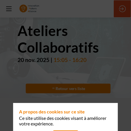
Ateliers
Collaboratifs
20 nov. 2025
|
15:05
-
16:20
Retour vers liste
A propos des cookies sur ce site
Ce site utilise des cookies visant à améliorer
votre expérience.