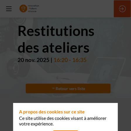
Restitutions
des ateliers
20 nov. 2025
|
16:20
-
16:35
Retour vers liste
A propos des cookies sur ce site
Ce site utilise des cookies visant à améliorer
votre expérience.