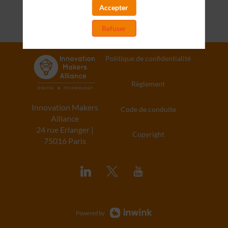
Accepter
Refuser
Politique de confidentialité
Règlement
Innovation Makers
Code de conduite
Alliance
24 rue Erlanger |
Copyright
75016 Paris
Powered by