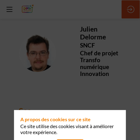
Julien
Delorme
SNCF
JD
Chef de projet
Transfo
numérique
Innovation
Ses
sessions
A propos des cookies sur ce site
Ce site utilise des cookies visant à améliorer
votre expérience.
Retrouvez la liste de toutes les sessions