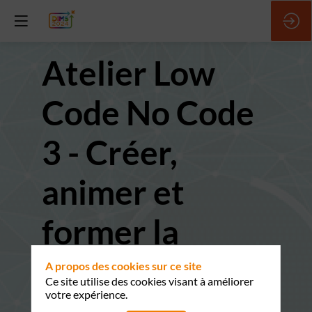
Atelier Low
Code No Code
3 - Créer,
animer et
former la
communauté
A propos des cookies sur ce site
Ce site utilise des cookies visant à améliorer
votre expérience.
des citizen