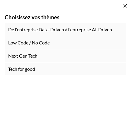
Choisissez vos thèmes
De l'entreprise Data-Driven à l'entreprise AI-Driven
Parcours
Auc
Low Code / No Code
par
Thématiques
thé
n'a
Next Gen Tech
été
Constituez votre parcours.
gén
Tech for good
pou
Choisir un parcours
le
mo
A propos des cookies sur ce site
Ce site utilise des cookies visant à améliorer
votre expérience.