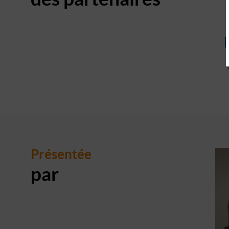
Présentée
par