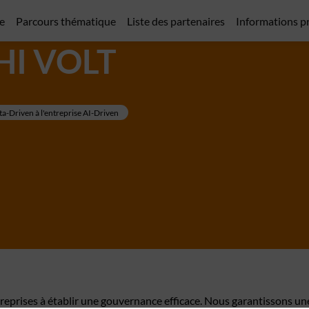
e
Parcours thématique
Liste des partenaires
Informations p
HI VOLT
ta-Driven à l'entreprise AI-Driven
ntreprises à établir une gouvernance efficace. Nous garantissons un