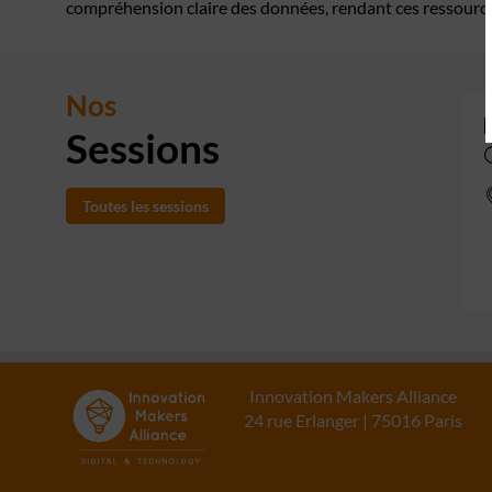
compréhension claire des données, rendant ces ressource
Nos
Sessions
Toutes les sessions
Innovation Makers Alliance
24 rue Erlanger | 75016 Paris