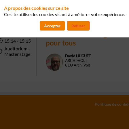
s précieuses optimales pour la croissance.
A propos des cookies sur ce site
Ce site utilise des cookies visant à améliorer votre expérience.
Accepter
Refuser
16 mai 2024
ARCHIVOLT - Design Data
15:14
 - 
15:15
pour tous
Auditorium -
Master stage
David
HUGUET
DH
ARCHI-VOLT
CEO Archi-Volt
Politique de confid