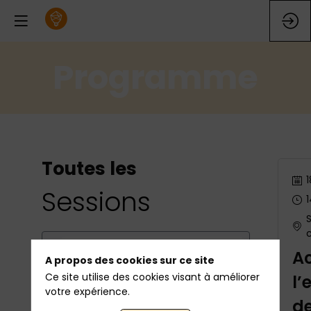
Programme
Toutes les
1
Sessions
1
S
A
A propos des cookies sur ce site
Ce site utilise des cookies visant à améliorer
l’
votre expérience.
DATES
d
18 nov.