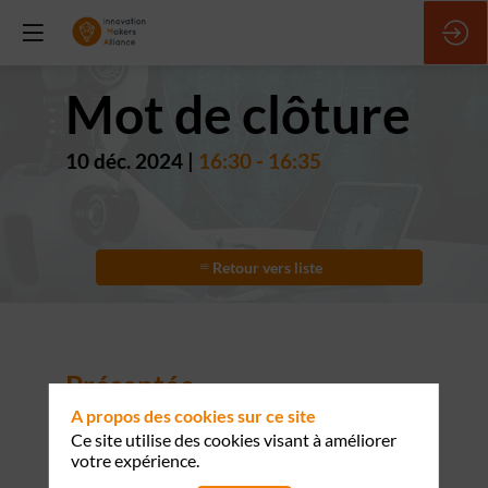
Mot de clôture
10 déc. 2024
|
16:30
-
16:35
Retour vers liste
Présentée
par
A propos des cookies sur ce site
Ce site utilise des cookies visant à améliorer
votre expérience.