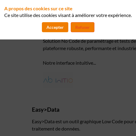
A propos des cookies sur ce site
Ce site utilise des cookies visant à améliorer votre expérience.
Accepter
Refuser
Business Rules Environment (BRE)
Solution No Code de paramétrage et tests des
plateforme robuste, performante et industriel
Notre interface intuitive...
Easy>Data
Easy>Data est un outil graphique Low Code pour dé
traitement de données.