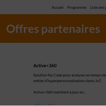
Accueil
Programme
Liste des
Offres partenaires
Active>360
Solution No Code pour analyser en temps réel
métier d’hyperpersonnalisation client, IoT.
Active>360 maintient à jour en...