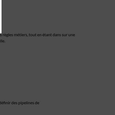
 règles métiers, tout en étant dans sur une
le.
finir des pipelines de