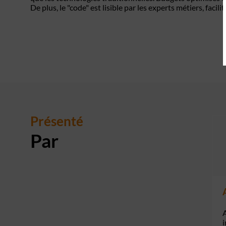
De plus, le "code" est lisible par les experts métiers, facili
Présenté
Par
A
i