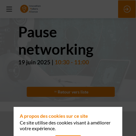
Pause
networking
19 juin 2025
|
10:30
-
11:00
Retour vers liste
A propos des cookies sur ce site
Ce site utilise des cookies visant à améliorer
votre expérience.