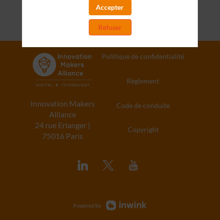
Accepter
Refuser
Politique de confidentialité
Règlement
Innovation Makers
Code de conduite
Alliance
24 rue Erlanger |
Copyright
75016 Paris
Powered by