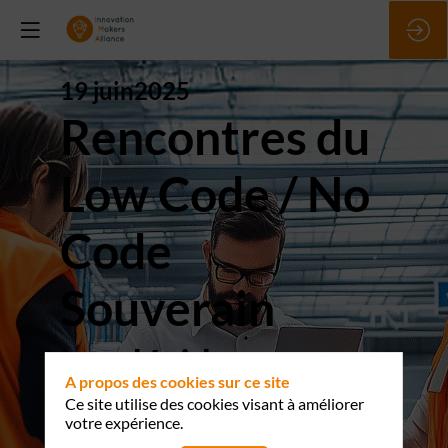
19 juin
2025
Rencontres du
Low Code / No
Code
Souverain
Les décideurs
A propos des cookies sur ce site
rencontrent les
Ce site utilise des cookies visant à améliorer
votre expérience.