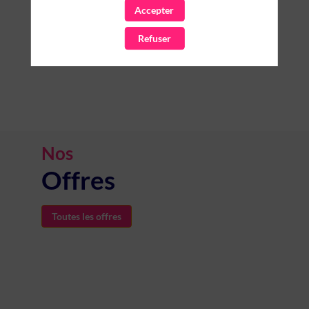
automatiquement
Accepter
des
contenus
Refuser
contextualisés
pertinents
pour
leurs
communications
client.
Nos
Offres
Toutes les offres