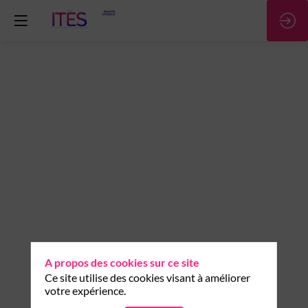
OpenText
Exstream
avec
Experience
Aviator
A propos des cookies sur ce site
Ce site utilise des cookies visant à améliorer
votre expérience.
Teasing
Demander un RDV