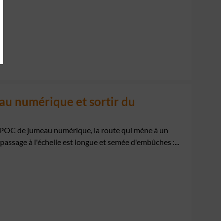
u numérique et sortir du
un POC de jumeau numérique, la route qui mène à un
passage à l'échelle est longue et semée d'embûches :...