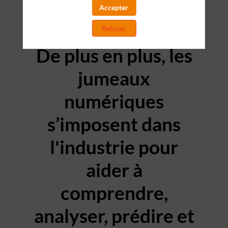
Accepter
Refuser
PRESENTATION
De plus en plus, les
jumeaux
numériques
s’imposent dans
l'industrie pour
aider à
comprendre,
analyser, prédire et