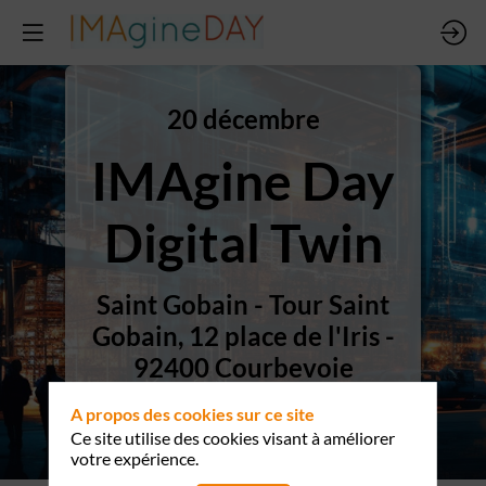
20 décembre
IMAgine Day
Digital Twin
Saint Gobain - Tour Saint
Gobain, 12 place de l'Iris -
92400 Courbevoie
A propos des cookies sur ce site
S'inscrire
Ce site utilise des cookies visant à améliorer
votre expérience.