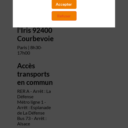
Gobain
Accepter
Refuser
12 place de
l'Iris 92400
Courbevoie
Paris | 8h30-
17h00
Accès
transports
en commun
RER A - Arrêt : La
Défense
Métro ligne 1 -
Arrêt : Esplanade
de La Défense
Bus 73 - Arrêt :
Alsace