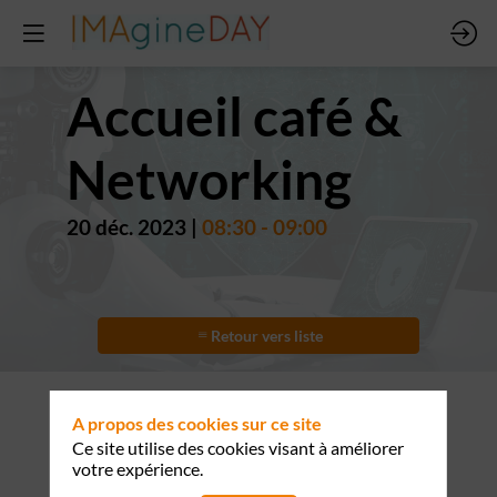
Accueil café &
Networking
20 déc. 2023
|
08:30
-
09:00
Retour vers liste
Tour
A propos des cookies sur ce site
Ce site utilise des cookies visant à améliorer
Saint
votre expérience.