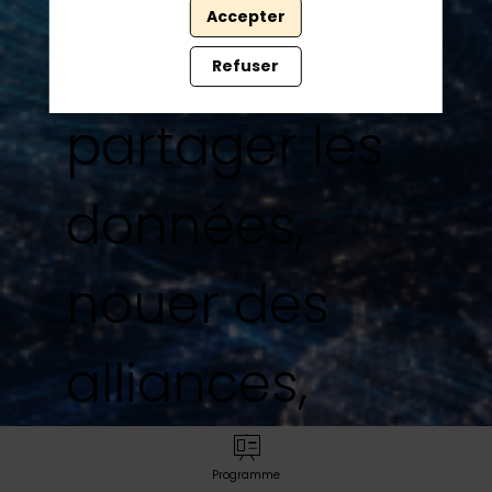
Accepter
pour
Refuser
partager les
données,
nouer des
alliances,
briser les
Programme