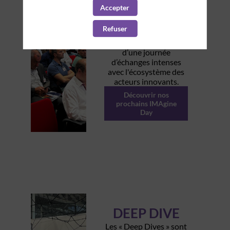
les illustre par de
Accepter
nombreux uses cases
d'usages métiers
Refuser
présentés par les
membres, et au travers
d’une journée
d’échanges intenses
avec l'écosystème des
acteurs innovants.
Découvrir nos
prochains IMAgine
Day
DEEP DIVE
Les « Deep Dives » sont