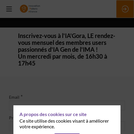
Inscrivez-vous à l'IA'Gora, LE rendez-
vous mensuel des membres users
passionnés d'IA Gen de l'IMA !
Un mercredi par mois, de 16h30 à
17h45
*
Email
A propos des cookies sur ce site
*
Prénom
Ce site utilise des cookies visant à améliorer
votre expérience.