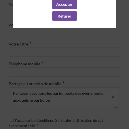
*
Nom
Accepter
Refuser
*
Société
*
Votre Titre
*
Téléphone mobile
*
Partage du numéro de mobile
Partager avec tous les participants des évènements
auxquels je participe
J'accepte les Conditions Générales d'Utilisation de cet
*
événement IMA