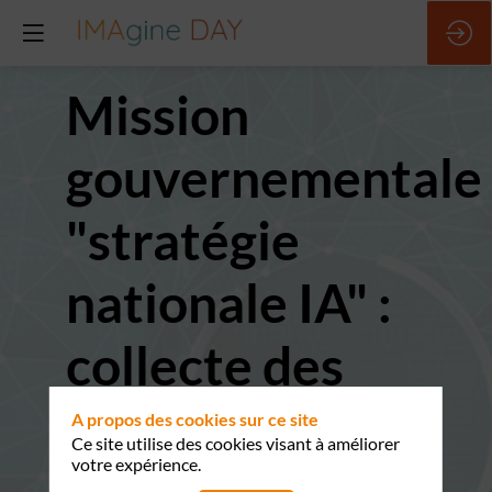
Mission
gouvernementale
"stratégie
nationale IA" :
collecte des
pain points et
A propos des cookies sur ce site
Ce site utilise des cookies visant à améliorer
votre expérience.
attentes des