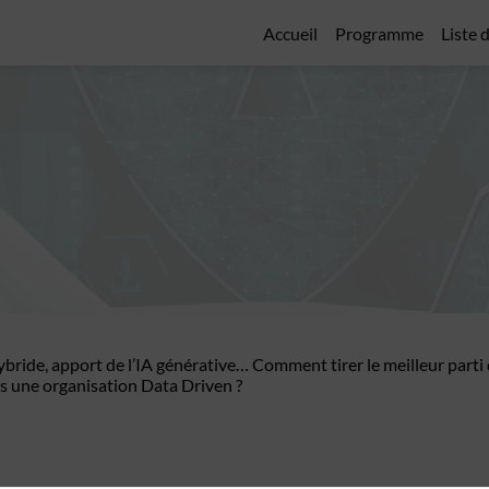
Accueil
Programme
Liste 
bride, apport de l’IA générative… Comment tirer le meilleur parti
s une organisation Data Driven ?