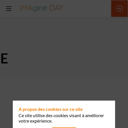
E
Description
Salesforce
est
la
A propos des cookies sur ce site
Customer
Ce site utilise des cookies visant à améliorer
Company.
votre expérience.
Nous