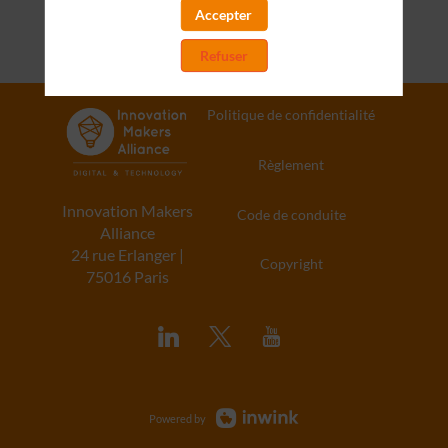
Accepter
Refuser
Politique de confidentialité
Règlement
Innovation Makers
Code de conduite
Alliance
24 rue Erlanger |
Copyright
75016 Paris
Powered by