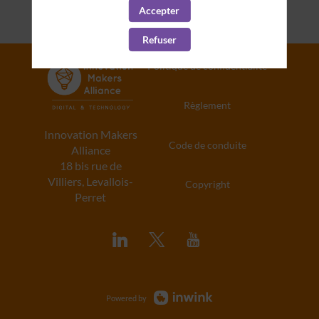
Accepter
Refuser
Politique de confidentialité
Règlement
Innovation Makers
Code de conduite
Alliance
18 bis rue de
Villiers, Levallois-
Copyright
Perret
Powered by