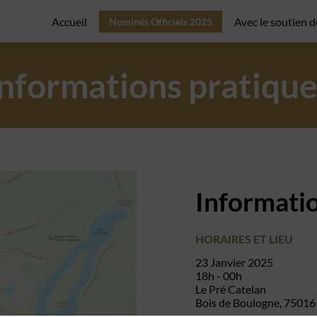
Accueil
Avec le soutien d
Nominés Officiels 2025
Informations pratique
Informatio
HORAIRES ET LIEU
23 Janvier 2025
18h - 00h
Le Pré Catelan
Bois de Boulogne, 75016 