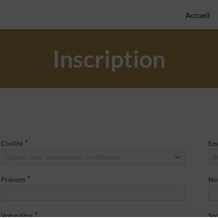
Accueil
Inscription
*
Civilité
Ema
Cliquez pour sélectionner un élément
*
Prénom
N
*
Votre titre
Soc