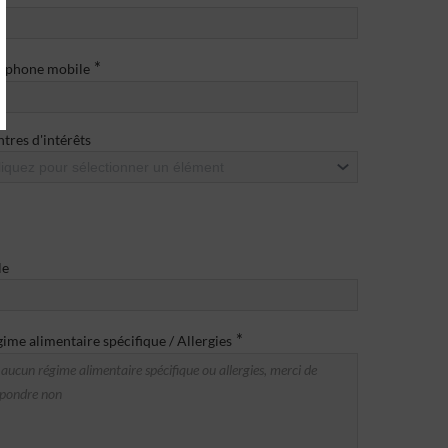
*
léphone mobile
tres d'intérêts
liquez pour sélectionner un élément
le
*
ime alimentaire spécifique / Allergies