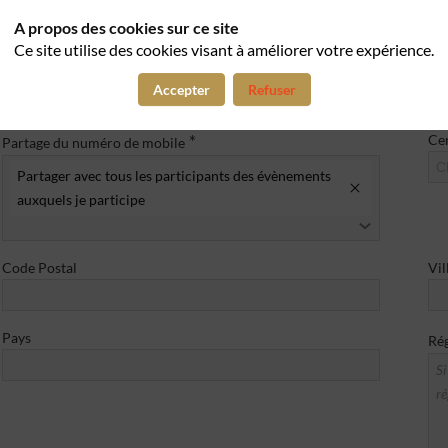
A propos des cookies sur ce site
Ce site utilise des cookies visant à améliorer votre expérience.
*
Votre Fonction
Té
Accepter
Refuser
Quel est votre département et votre fonction ?
*
Cen
Partage du numéro de mobile
C
Partager avec tous les participants des évènements
auxquels je participe
Code Postal
Vil
Pays
Rég