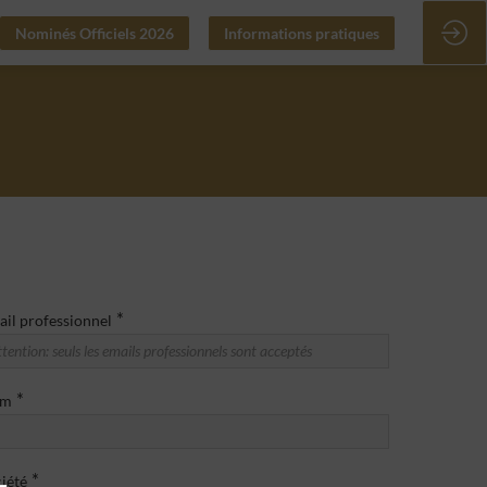
Nominés Officiels 2026
Informations pratiques
*
il professionnel
*
om
*
iété