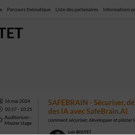
e
Parcours thématique
Liste des partenaires
Informations p
TET
16 mai 2024
SAFEBRAIN - Sécuriser, dév
10:17
 - 
10:25
des IA avec SafeBrain.AI
Auditorium -
Master stage
Loïc
BOUTET