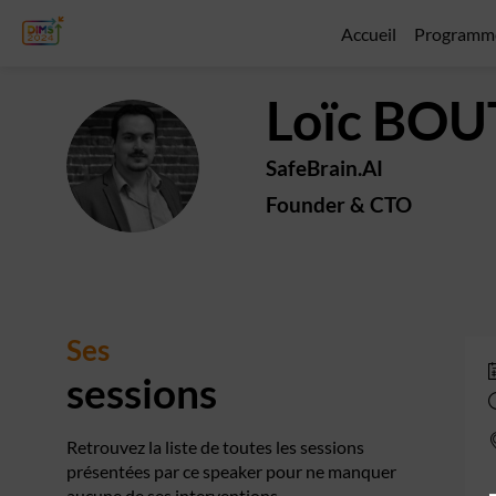
Accueil
Programm
Loïc
BOU
LB
SafeBrain.AI
Founder & CTO
Ses
sessions
Retrouvez la liste de toutes les sessions
présentées par ce speaker pour ne manquer
aucune de ses interventions.