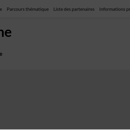
e
Parcours thématique
Liste des partenaires
Informations p
me
e