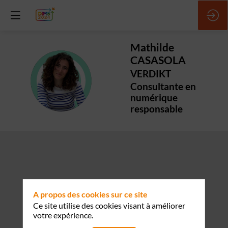
Mathilde
CASASOLA
VERDIKT
MC
Consultante en
numérique
responsable
A propos des cookies sur ce site
Ce site utilise des cookies visant à améliorer
votre expérience.