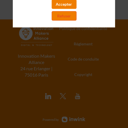
Accepter
Refuser
Politique de confidentialité
Règlement
Innovation Makers
Code de conduite
Alliance
24 rue Erlanger |
Copyright
75016 Paris
Powered by