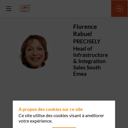
Florence
Rabuel
PRECISELY
Head of
FR
Infrastructure
& Integration
Sales South
Emea
Ses
A propos des cookies sur ce site
sessions
Ce site utilise des cookies visant à améliorer
votre expérience.