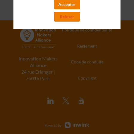
Accepter
Refuser
Politique de confidentialité
Règlement
Innovation Makers
Code de conduite
Alliance
24 rue Erlanger |
Copyright
75016 Paris
Powered by