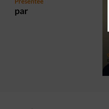
Présentée
par
D
C