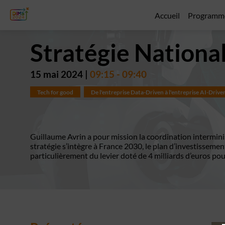
Accueil
Programm
Stratégie Nationa
15 mai 2024
|
09:15
-
09:40
Tech for good
De l'entreprise Data-Driven à l'entreprise AI-Drive
Guillaume Avrin a pour mission la coordination interministé
stratégie s’intègre à France 2030, le plan d’investissement 
particulièrement du levier doté de 4 milliards d’euros po