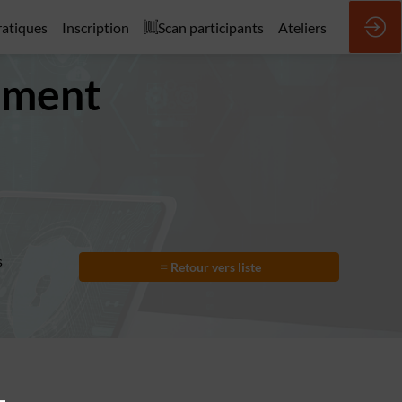
ratiques
Inscription
Scan participants
Ateliers
nement
s
Retour vers liste