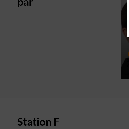
par
S
C
Station F