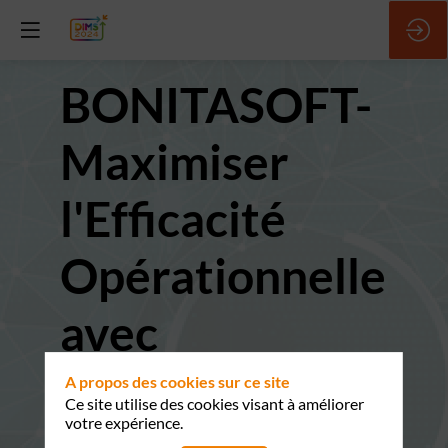
BONITASOFT-
Maximiser
l'Efficacité
Opérationnelle
avec
Bonitasoft
A propos des cookies sur ce site
Ce site utilise des cookies visant à améliorer
votre expérience.
15 mai 2024
|
15:43
-
15:46