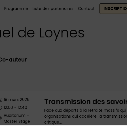
Programme
Liste des partenaires
Contact
INSCRIPTI
el
de Loynes
 Co-auteur
18 mars 2026
Transmission des savoir
12:00
 - 
12:40
Face aux départs à la retraite massifs q
Auditorium -
organisations qui accélère, la transmissi
Master Stage
critique....