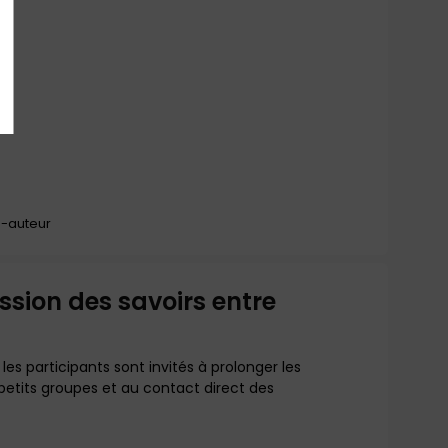
o-auteur
ssion des savoirs entre
les participants sont invités à prolonger les
petits groupes et au contact direct des