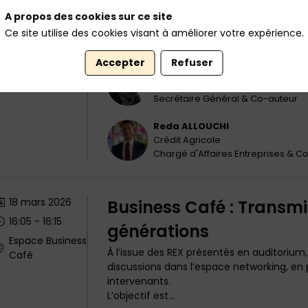
Pierre-Jean
Krauth
A propos des cookies sur ce site
PK
ArcelorMittal France
Ce site utilise des cookies visant à améliorer votre expérience.
Directeur du Digital Lab Grand Est
Accepter
Refuser
Emmanuel
de Loynes
EDL
Crédit Agricole
Secrétaire Général & Co-auteur
Reda
ALLOUCHI
RA
Crédit Agricole
Chargé d'Affaires Entreprises & C
18 mars 2026
Business Café : Transmi
16:05
 - 
16:15
générations
Espace Business
À l’issue des REX présentés en auditorium, 
Café
discussions dans l’espace networking, en 
intervenants.
L’objectif est...