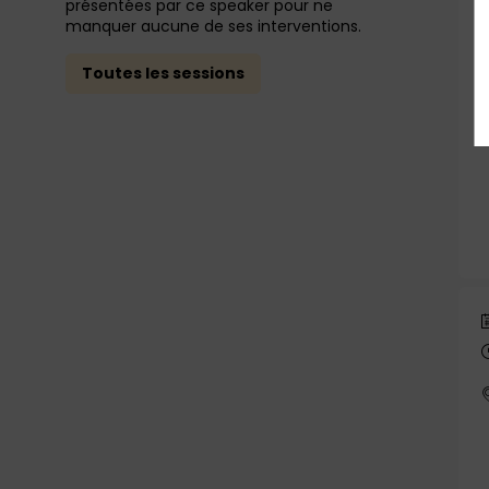
présentées par ce speaker pour ne
manquer aucune de ses interventions.
Toutes les sessions