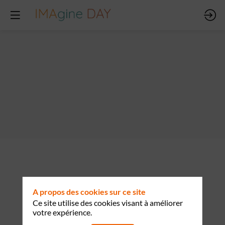
Description
Klaxoon
révolutionne
la
A propos des cookies sur ce site
collaboration
Ce site utilise des cookies visant à améliorer
d'équipe
votre expérience.
en