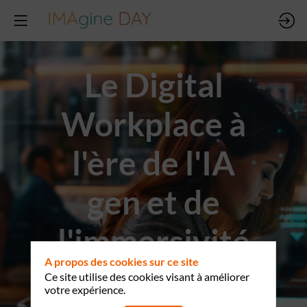
Le Digital
Workplace à
l'ère de l'IA
gen et de
l'immersivité
A propos des cookies sur ce site
Ce site utilise des cookies visant à améliorer
Tour Alicante,
votre expérience.